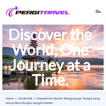
Skip
p
pergitravel
to
content
e
Discover the
r
g
World, One
i
t
Journey at a
r
a
Time.
v
e
l
Home
Travel Unik
Eksperimen Liburan: Mengunjungi Tempat yang
Hanya Bisa Dicapai dengan Kereta