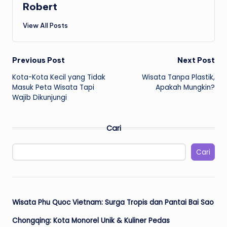
Robert
View All Posts
Post
Previous Post
Next Post
Kota-Kota Kecil yang Tidak
Wisata Tanpa Plastik,
navigation
Masuk Peta Wisata Tapi
Apakah Mungkin?
Wajib Dikunjungi
Cari
Cari
Wisata Phu Quoc Vietnam: Surga Tropis dan Pantai Bai Sao
Chongqing: Kota Monorel Unik & Kuliner Pedas