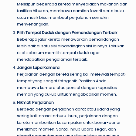
Meskipun beberapa kereta menyediakan makanan dan
fasilitas hiburan, membawa camilan favorit serta buku
atau musik bisa membuat perjalanan semakin
menyenangkan.
Pilih Tempat Duduk dengan Pemandangan Terbaik
Beberapa jalur kereta menawarkan pemandangan
lebih baik di satu sisi dibandingkan sisi lainnya. Lakukan
riset sebelum memilih tempat duduk agar
mendapatkan pengalaman terbaik.
Jangan Lupa Kamera
Perjalanan dengan kereta sering kali melewati tempat-
tempat yang sangat fotogenik. Pastikan Anda
membawa kamera atau ponsel dengan kapasitas
memori yang cukup untuk mengabadikan momen.
Nikmati Perjalanan
Berbeda dengan perjalanan darat atau udara yang
sering kali terasa terburu-buru, perjalanan dengan
kereta memberikan kesempatan untuk benar-benar
menikmati momen. Santai, hirup udara segar, dan
nikmati pemandangan yang disuguhkan sepanjang