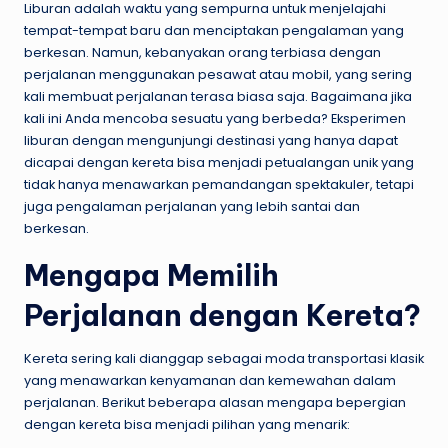
Liburan adalah waktu yang sempurna untuk menjelajahi
tempat-tempat baru dan menciptakan pengalaman yang
berkesan. Namun, kebanyakan orang terbiasa dengan
perjalanan menggunakan pesawat atau mobil, yang sering
kali membuat perjalanan terasa biasa saja. Bagaimana jika
kali ini Anda mencoba sesuatu yang berbeda? Eksperimen
liburan dengan mengunjungi destinasi yang hanya dapat
dicapai dengan kereta bisa menjadi petualangan unik yang
tidak hanya menawarkan pemandangan spektakuler, tetapi
juga pengalaman perjalanan yang lebih santai dan
berkesan.
Mengapa Memilih
Perjalanan dengan Kereta?
Kereta sering kali dianggap sebagai moda transportasi klasik
yang menawarkan kenyamanan dan kemewahan dalam
perjalanan. Berikut beberapa alasan mengapa bepergian
dengan kereta bisa menjadi pilihan yang menarik: