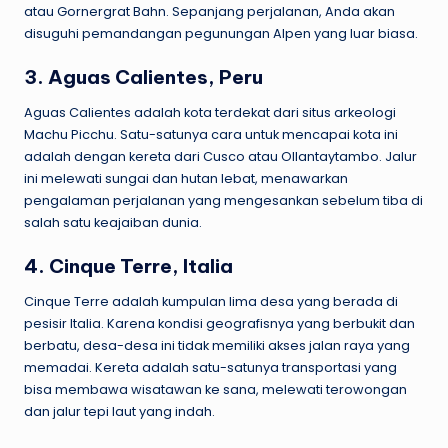
atau Gornergrat Bahn. Sepanjang perjalanan, Anda akan
disuguhi pemandangan pegunungan Alpen yang luar biasa.
3.
Aguas Calientes, Peru
Aguas Calientes adalah kota terdekat dari situs arkeologi
Machu Picchu. Satu-satunya cara untuk mencapai kota ini
adalah dengan kereta dari Cusco atau Ollantaytambo. Jalur
ini melewati sungai dan hutan lebat, menawarkan
pengalaman perjalanan yang mengesankan sebelum tiba di
salah satu keajaiban dunia.
4.
Cinque Terre, Italia
Cinque Terre adalah kumpulan lima desa yang berada di
pesisir Italia. Karena kondisi geografisnya yang berbukit dan
berbatu, desa-desa ini tidak memiliki akses jalan raya yang
memadai. Kereta adalah satu-satunya transportasi yang
bisa membawa wisatawan ke sana, melewati terowongan
dan jalur tepi laut yang indah.